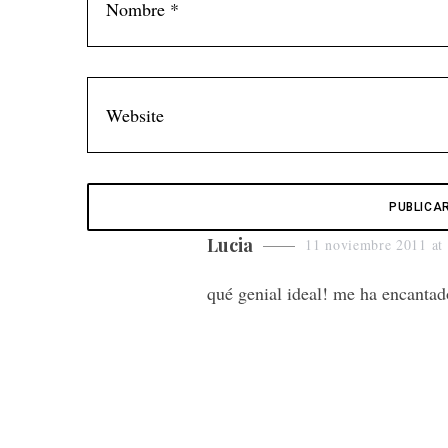
s
Lucia
11 noviembre 2011 at
a
qué genial ideal! me ha encantado
y
s
: