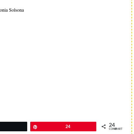
onia Solsona
24
Twittear
Pin
24
COMPARTIR