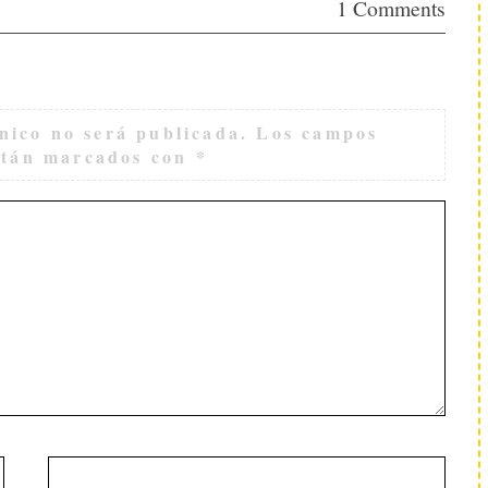
1 Comments
nico no será publicada.
Los campos
están marcados con
*