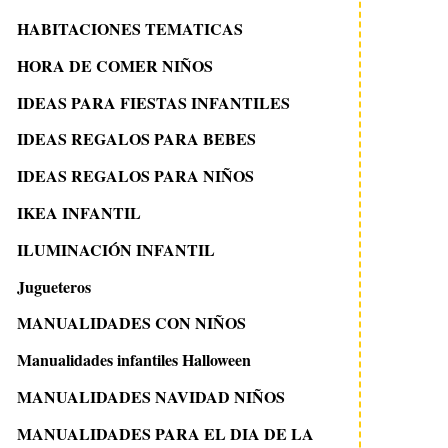
HABITACIONES TEMATICAS
HORA DE COMER NIÑOS
IDEAS PARA FIESTAS INFANTILES
IDEAS REGALOS PARA BEBES
IDEAS REGALOS PARA NIÑOS
11 enero 2020
24 julio 2013
IKEA INFANTIL
Cama carroza para una
Lámpara Carroza 
habitación de Princesa
Cenicienta
ILUMINACIÓN INFANTIL
Jugueteros
MANUALIDADES CON NIÑOS
Manualidades infantiles Halloween
MANUALIDADES NAVIDAD NIÑOS
MANUALIDADES PARA EL DIA DE LA