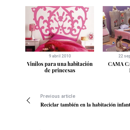
9 abril 2010
22 se
de
Vinilos para una habitación
CAMA C
de princesas
Previous article
Reciclar también en la habitación infant