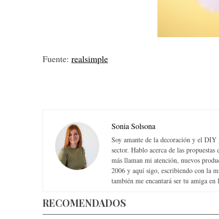
S
Fuente:
realsimple
e
a
r
c
h
f
Sonia Solsona
o
r
Soy amante de la decoración y el DIY y
:
sector. Hablo acerca de las propuesta
más llaman mi atención, nuevos produc
2006 y aquí sigo, escribiendo con la 
también me encantará ser tu amiga en la
RECOMENDADOS