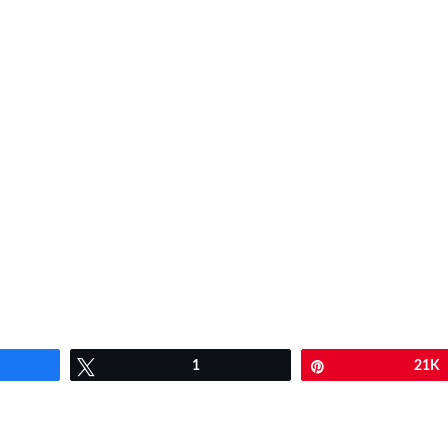
artir
Twittear
1
Pin
21K