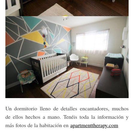
r
c
h
f
o
r
:
Un dormitorio lleno de detalles encantadores, muchos
de ellos hechos a mano. Tenéis toda la información y
más fotos de la habitación en
apartmenttherapy.com