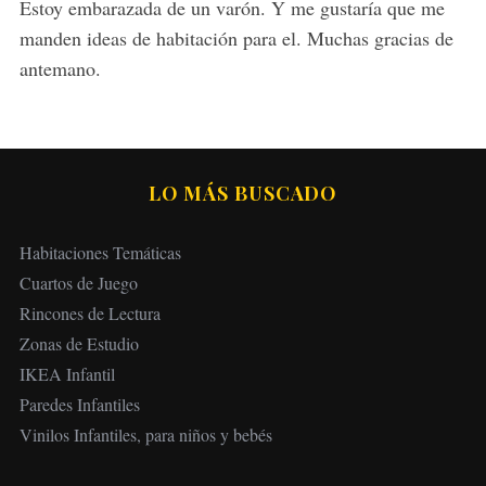
s
Estoy embarazada de un varón. Y me gustaría que me
:
manden ideas de habitación para el. Muchas gracias de
antemano.
LO MÁS BUSCADO
Habitaciones Temáticas
Cuartos de Juego
Rincones de Lectura
Zonas de Estudio
IKEA Infantil
Paredes Infantiles
Vinilos Infantiles, para niños y bebés