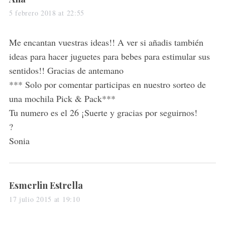
a
5 febrero 2018 at 22:55
y
s
Me encantan vuestras ideas!! A ver si añadis también
:
ideas para hacer juguetes para bebes para estimular sus
sentidos!! Gracias de antemano
*** Solo por comentar participas en nuestro sorteo de
una mochila Pick & Pack***
Tu numero es el 26 ¡Suerte y gracias por seguirnos!
?
Sonia
s
Esmerlin Estrella
a
17 julio 2015 at 19:10
y