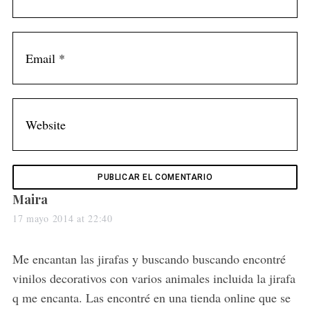
s
Maira
a
17 mayo 2014 at 22:40
y
s
Me encantan las jirafas y buscando buscando encontré
:
vinilos decorativos con varios animales incluida la jirafa
q me encanta. Las encontré en una tienda online que se