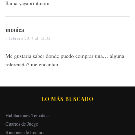
llama yayaprint.com
s
monica
a
3 febrero 2014 at 12:32
y
s
Me gustaria saber donde puedo comprar una… alguna
:
referencia? me encantan
LO MÁS BUSCADO
Habitaciones Temáticas
Cuartos de Juego
Rincones de Lectura