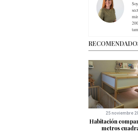
Soy
sec
más
200
tam
RECOMENDADO
28 marzo 2017
25 noviembre 2
Habitaciones modernas
Habitación compar
para dos
metros cuadr