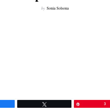
by
Sonia Solsona
artir
Twittear
Pin
3