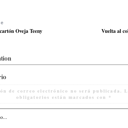
le
 cartón Oveja Teeny
Vuelta al co
ation
rio
ión de correo electrónico no será publicada.
L
obligatorios están marcados con
*