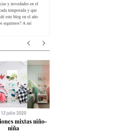
cias y novedades en el
 cada temporada y que
dé este blog en el año
Nos seguimos? A mí
12 julio 2020
13 mayo 2013
iones mixtas niño-
Idea original para decorar
niña
la habitación infantil