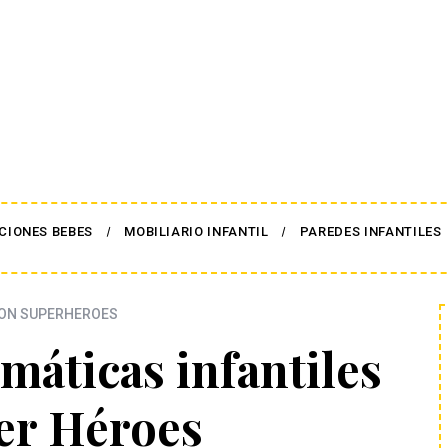
CIONES BEBES
MOBILIARIO INFANTIL
PAREDES INFANTILES
ON SUPERHEROES
máticas infantiles
er Héroes