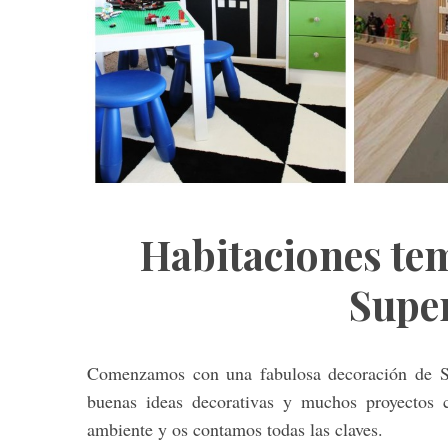
S
e
a
r
c
h
f
Habitaciones tem
o
r
Supe
:
Comenzamos con una fabulosa decoración de S
buenas ideas decorativas y muchos proyectos 
ambiente y os contamos todas las claves.