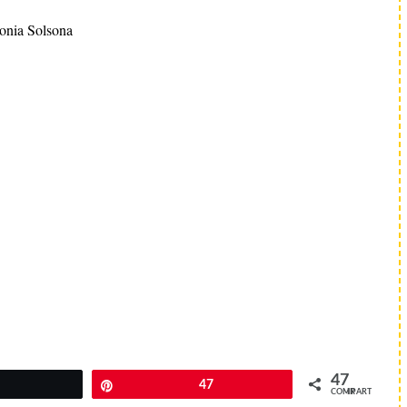
onia Solsona
47
Twittear
Pin
47
COMPARTIR