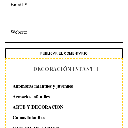
S
e
a
r
c
h
f
o
r
+ DECORACIÓN INFANTIL
:
Alfombras infantiles y juveniles
Armarios infantiles
ARTE Y DECORACIÓN
Camas Infantiles
CASITAS DE JARDIN