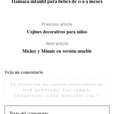
Hamaca infantil para bebés de 0 a 9 meses
Previous article
Cojines decorativos para niños
Next article
Mickey y Minnie en versión mueble
Deja un comentario
Tu dirección de correo electrónico no
será publicada.
Los campos
S
obligatorios están marcados con
*
e
a
r