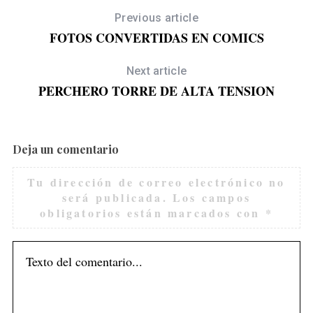
Previous article
FOTOS CONVERTIDAS EN COMICS
S
e
Next article
a
PERCHERO TORRE DE ALTA TENSION
r
c
h
f
Deja un comentario
o
r
Tu dirección de correo electrónico no
:
O
será publicada.
Los campos
obligatorios están marcados con
*