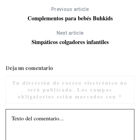
Previous article
Complementos para bebés Buhkids
Next article
Simpáticos colgadores infantiles
Deja un comentario
Tu dirección de correo electrónico no
será publicada.
Los campos
obligatorios están marcados con
*
S
e
a
r
c
h