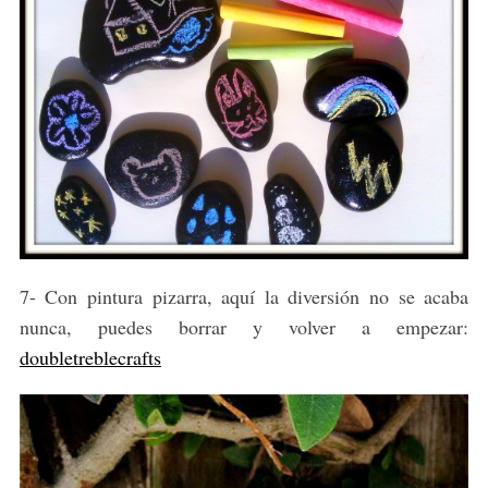
S
e
a
7- Con pintura pizarra, aquí la diversión no se acaba
r
c
nunca, puedes borrar y volver a empezar:
h
doubletreblecrafts
f
o
r
: