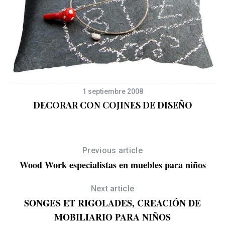
1 septiembre 2008
S
DECORAR CON COJINES DE DISEÑO
e
a
r
c
Previous article
h
Wood Work especialistas en muebles para niños
f
o
Next article
r
SONGES ET RIGOLADES, CREACIÓN DE
:
MOBILIARIO PARA NIÑOS