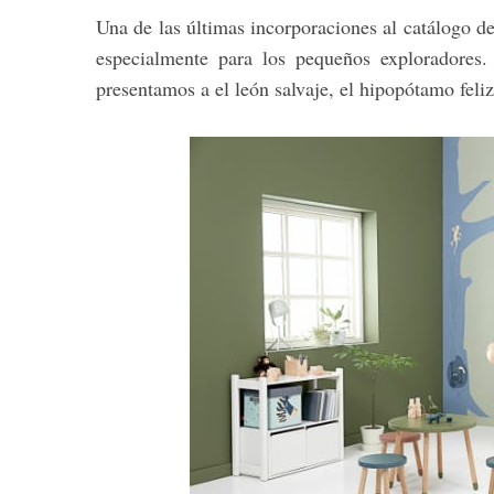
Una de las últimas incorporaciones al catálogo d
especialmente para los pequeños exploradores.
presentamos a el león salvaje, el hipopótamo feliz
S
e
a
r
c
h
f
o
r
: