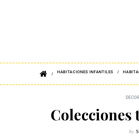
HABITACIONES INFANTILES
HABITA
DECOR
Colecciones t
by
S