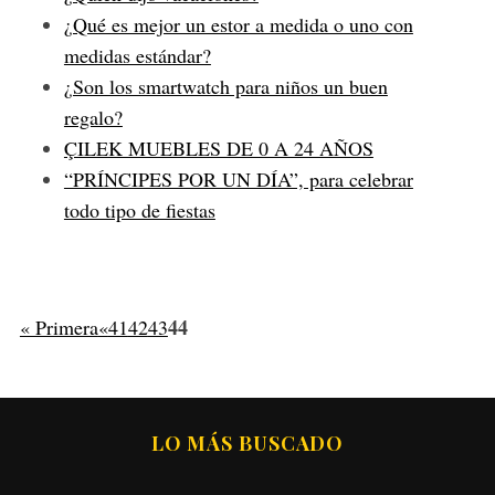
¿Qué es mejor un estor a medida o uno con
medidas estándar?
¿Son los smartwatch para niños un buen
regalo?
ÇILEK MUEBLES DE 0 A 24 AÑOS
“PRÍNCIPES POR UN DÍA”, para celebrar
todo tipo de fiestas
44
« Primera
«
41
42
43
LO MÁS BUSCADO