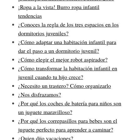
r
¡Ropa a la vista! Burro ropa infantil
c
tendencias
h
f
¿Conoces la regla de los tres espacios en los
o
dormitorios juveniles?
r
¿Cómo adaptar una habitación infantil para
:
dar el paso a un dormitorio juvenil?
¿Cómo elegir el mejor robot aspirador?
¿Cómo transformar la habitación infantil en
juvenil cuando tu hijo crece?
¿Necesito un trastero? Cómo organizarlo
¿Nos disfrazamos?
¿Por qué los coches de batería para niños son
un juguete maravilloso?
¿Por qué los correpasillos para bebes son el
juguete perfecto para aprender a caminar?
¿Quien dijo vacaciones?