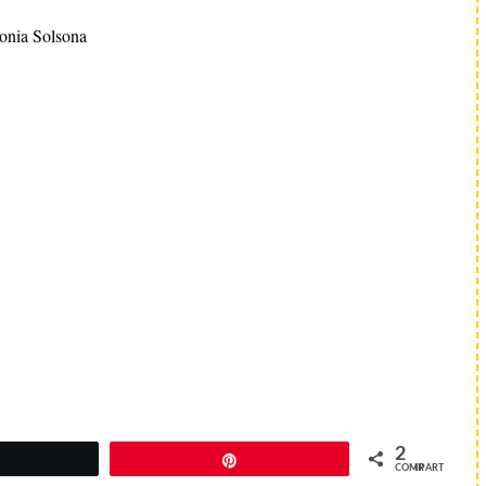
onia Solsona
2
Pin
COMPARTIR