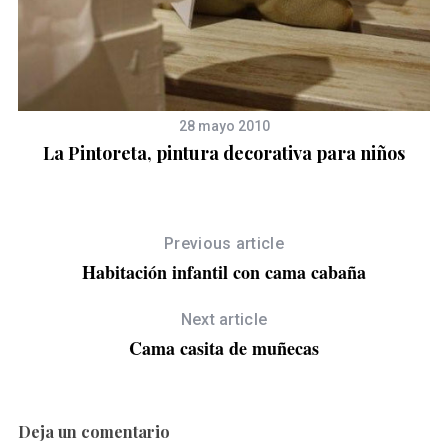
h
f
o
r
:
28 mayo 2010
La Pintoreta, pintura decorativa para niños
Previous article
Habitación infantil con cama cabaña
Next article
Cama casita de muñecas
Deja un comentario