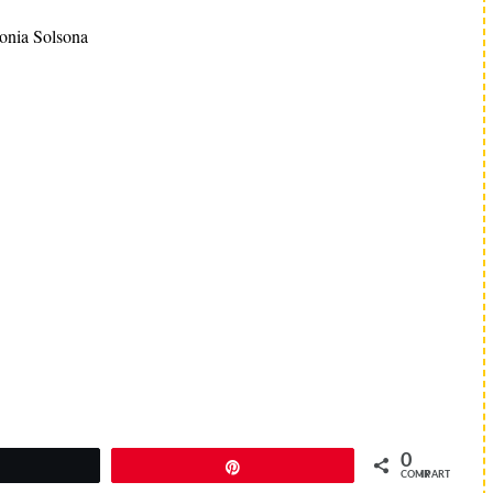
onia Solsona
0
Twittear
Pin
COMPARTIR