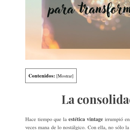
S
e
a
r
c
h
f
o
Contenidos:
[
Mostrar
]
r
:
La consolida
estética vintage
Hace tiempo que la
irrumpió en
veces mana de lo nostálgico. Con ella, no sólo l