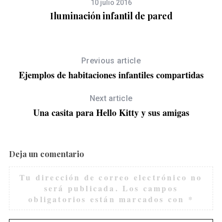
10 julio 2016
Iluminación infantil de pared
Previous article
Ejemplos de habitaciones infantiles compartidas
Next article
Una casita para Hello Kitty y sus amigas
Deja un comentario
Tu dirección de correo electrónico no
S
será publicada.
Los campos
e
obligatorios están marcados con
*
a
r