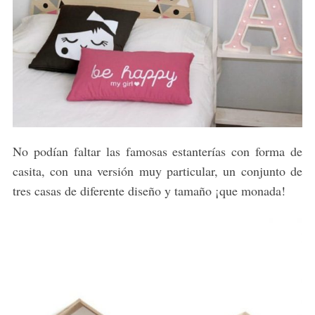
S
e
a
No podían faltar las famosas estanterías con forma de
r
c
casita, con una versión muy particular, un conjunto de
h
tres casas de diferente diseño y tamaño ¡que monada!
f
o
r
: