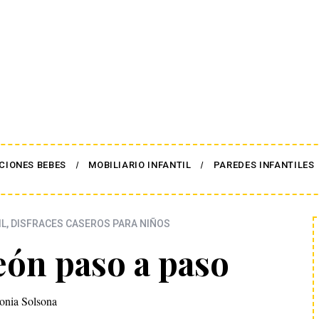
CIONES BEBES
MOBILIARIO INFANTIL
PAREDES INFANTILES
IL
,
DISFRACES CASEROS PARA NIÑOS
eón paso a paso
onia Solsona