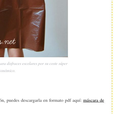
ra disfraces escolares por su coste súper
conómico.
eón, puedes descargarla en formato pdf aquí:
máscara de