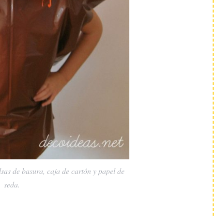
lsas de basura, caja de cartón y papel de
seda.