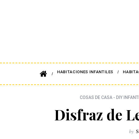
HABITACIONES INFANTILES
HABITA
COSAS DE CASA - DIY INFANT
Disfraz de L
by
S