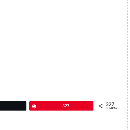
327
Twittear
Pin
327
COMPARTIR