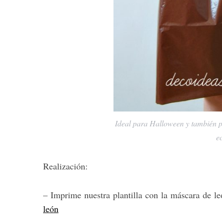
Ideal para Halloween y también pa
e
Realización:
– Imprime nuestra plantilla con la máscara de l
león