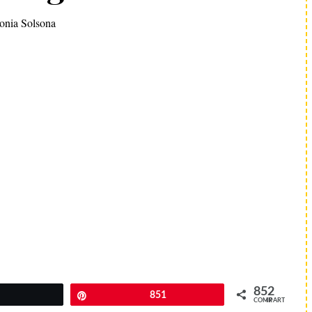
onia Solsona
852
Pin
851
COMPARTIR