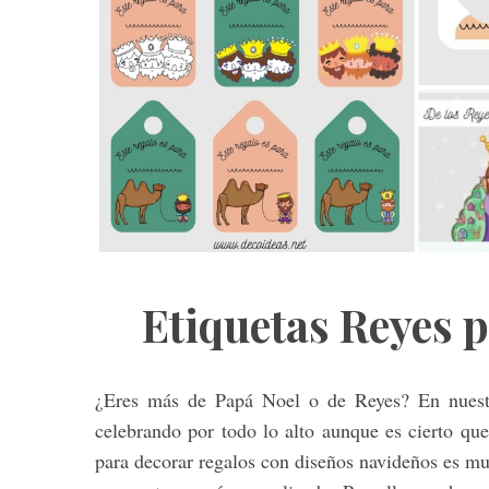
S
e
a
r
c
h
f
o
r
Etiquetas Reyes 
:
¿Eres más de Papá Noel o de Reyes? En nuestr
celebrando por todo lo alto aunque es cierto que
para decorar regalos con diseños navideños es mu