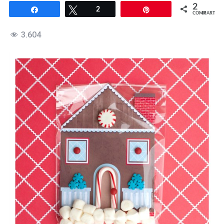
2
Compartir
Twittear
2
Pin
COMPARTIR
3.604