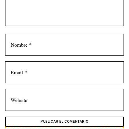
f
o
r
: