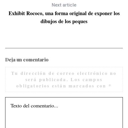
Next article
Exhibit Rococo, una forma original de exponer los
dibujos de los peques
Deja un comentario
Tu dirección de correo electrónico no
será publicada.
Los campos
obligatorios están marcados con
*
S
e
a
r
c
h