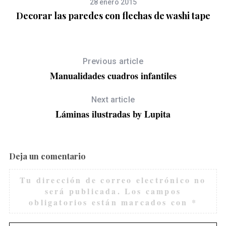
28 enero 2015
Decorar las paredes con flechas de washi tape
Previous article
Manualidades cuadros infantiles
Next article
Láminas ilustradas by Lupita
Deja un comentario
Tu dirección de correo electrónico no
S
será publicada.
Los campos
e
obligatorios están marcados con
*
a
r