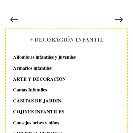
P
a
g
i
+ DECORACIÓN INFANTIL
n
a
Alfombras infantiles y juveniles
c
Armarios infantiles
i
S
ARTE Y DECORACIÓN
ó
e
n
Camas Infantiles
a
r
d
CASITAS DE JARDIN
c
e
h
COJINES INFANTILES
e
f
n
Consejos bebés y niños
o
r
t