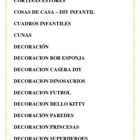
CORTINAS ESTORES
:
r
COSAS DE CASA – DIY INFANTIL
a
CUADROS INFANTILES
d
a
CUNAS
s
DECORACIÓN
DECORACION BOB ESPONJA
DECORACION CASERA DIY
DECORACION DINOSAURIOS
DECORACION FUTBOL
DECORACION HELLO KITTY
DECORACIÓN PAREDES
DECORACION PRINCESAS
DECORACION SUPERHEROES