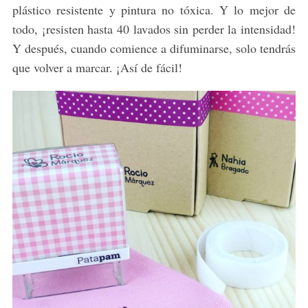
plástico resistente y pintura no tóxica. Y lo mejor de
todo, ¡resisten hasta 40 lavados sin perder la intensidad!
Y después, cuando comience a difuminarse, solo tendrás
que volver a marcar. ¡Así de fácil!
S
e
a
r
c