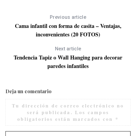
P
Previous article
Cama infantil con forma de casita – Ventajas,
inconvenientes (20 FOTOS)
Next article
Tendencia Tapiz o Wall Hanging para decorar
paredes infantiles
Deja un comentario
Tu dirección de correo electrónico no
será publicada.
Los campos
obligatorios están marcados con
*