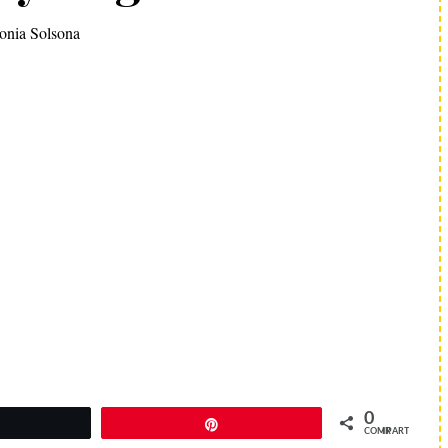
onia Solsona
0
Twittear
Pin
COMPARTIR