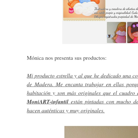
S
e
a
r
Mónica nos presenta sus productos:
c
h
f
Mi producto estrella y al que he dedicado una co
o
de Madera. Me encanta trabajar en ellas porqu
r
habitación y son más originales que el cuadro 
:
MoniART-infantil
están pintadas con mucho det
hacen auténticas y muy originales.