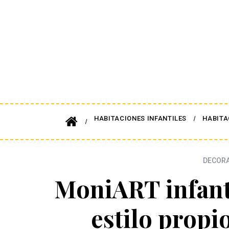
HABITACIONES INFANTILES
HABITA
DECORA
MoniART infant
estilo propi