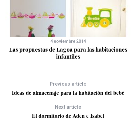
4 noviembre 2014
Las propuestas de Lagoa para las habitaciones
S
infantiles
e
a
r
c
Previous article
h
Ideas de almacenaje para la habitación del bebé
f
o
Next article
r
El dormitorio de Aden e Isabel
: