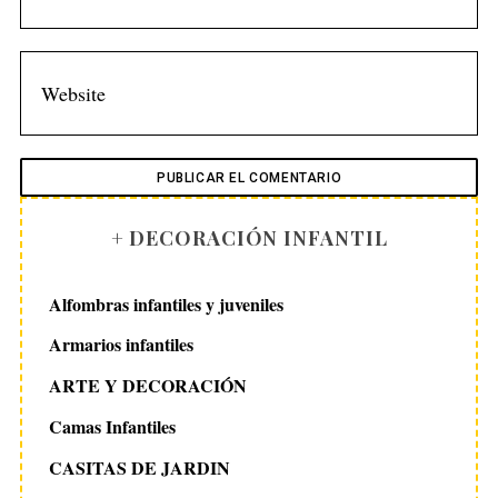
S
e
a
r
c
h
f
o
r
+ DECORACIÓN INFANTIL
:
Alfombras infantiles y juveniles
Armarios infantiles
ARTE Y DECORACIÓN
Camas Infantiles
CASITAS DE JARDIN