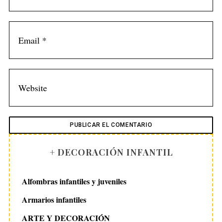
S
e
a
r
c
h
f
o
r
:
+ DECORACIÓN INFANTIL
Alfombras infantiles y juveniles
Armarios infantiles
ARTE Y DECORACIÓN