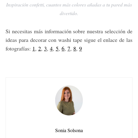
Inspiración confetti, cuantos más colores añadas a tu pared más
divertido.
Si necesitas más información sobre nuestra selección de
ideas para decorar con washi tape sigue el enlace de las
fotografías:
1
,
2
,
3
,
4
,
5
,
6
,
7
,
8
,
9
Sonia Solsona