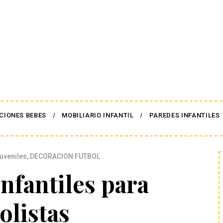
CIONES BEBES
MOBILIARIO INFANTIL
PAREDES INFANTILES
juveniles
,
DECORACION FUTBOL
nfantiles para
olistas