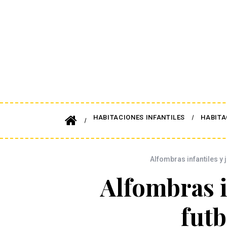
HABITACIONES INFANTILES
HABITA
Alfombras infantiles y 
Alfombras i
futb