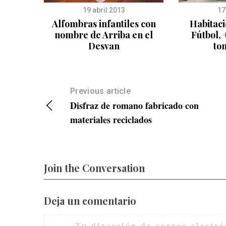
19 abril 2013
17
ños
Alfombras infantiles con
Habitaci
nombre de Arriba en el
Fútbol, 
Desvan
to
Previous article
Disfraz de romano fabricado con
materiales reciclados
Join the Conversation
Deja un comentario
Tu dirección de correo electró