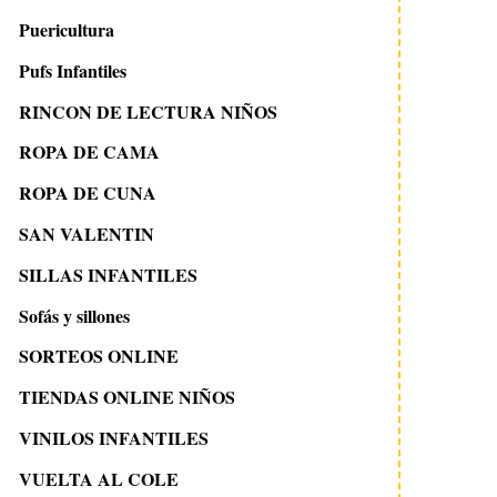
10 mayo 2016
29 diciembre 2014
Puericultura
Nueva colección de
Hazlo tú mismo: alf
Pufs Infantiles
alfombras redondas
campo de fútbol
Nobodinoz en Minimoi
RINCON DE LECTURA NIÑOS
ROPA DE CAMA
ROPA DE CUNA
SAN VALENTIN
SILLAS INFANTILES
Sofás y sillones
SORTEOS ONLINE
TIENDAS ONLINE NIÑOS
VINILOS INFANTILES
VUELTA AL COLE