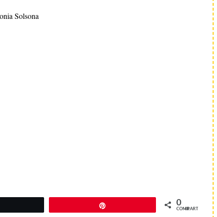
onia Solsona
0
Twittear
Pin
COMPARTIR