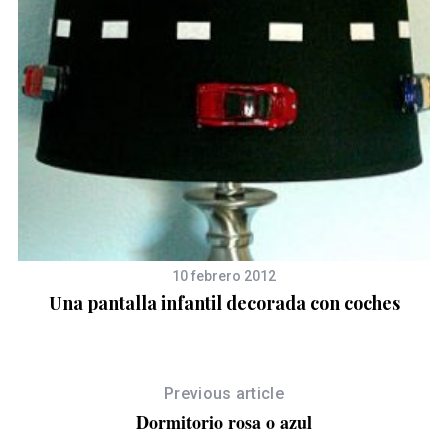
S
e
a
10 febrero 2012
r
Una pantalla infantil decorada con coches
c
h
f
o
Previous article
r
Dormitorio rosa o azul
: