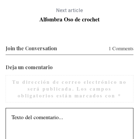
Next article
Alfombra Oso de crochet
Join the Conversation
1 Comments
Deja un comentario
Tu dirección de correo electrónico no
será publicada.
Los campos
obligatorios están marcados con
*
S