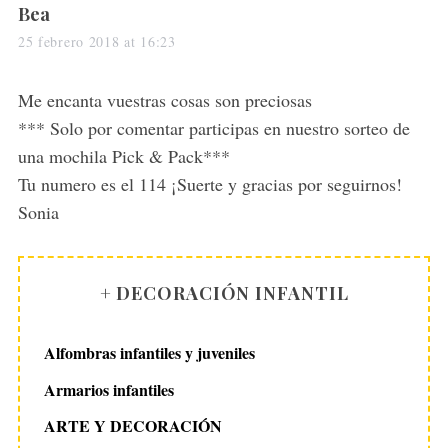
s
Bea
a
25 febrero 2018 at 16:23
y
s
Me encanta vuestras cosas son preciosas
:
*** Solo por comentar participas en nuestro sorteo de
una mochila Pick & Pack***
Tu numero es el 114 ¡Suerte y gracias por seguirnos!
Sonia
+ DECORACIÓN INFANTIL
Alfombras infantiles y juveniles
Armarios infantiles
ARTE Y DECORACIÓN