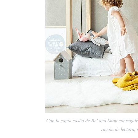
S
e
a
r
c
h
f
o
r
:
Con la cama casita de Bel and Shop conseguirá
rincón de lectura,