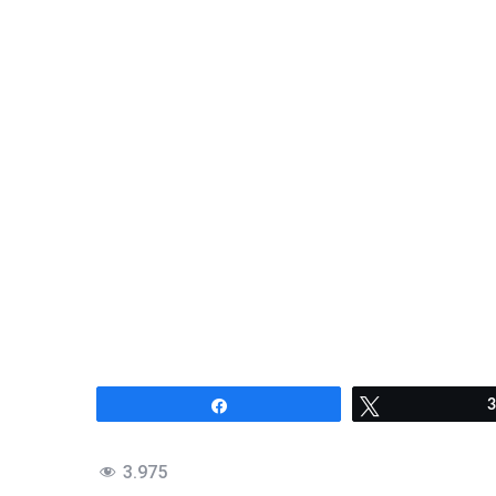
Compartir
Twittear
3
3.975