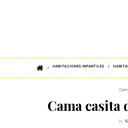
HABITACIONES INFANTILES
HABITA
Cama
Cama casita 
by
S