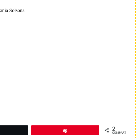
onia Solsona
2
Pin
COMPARTIR