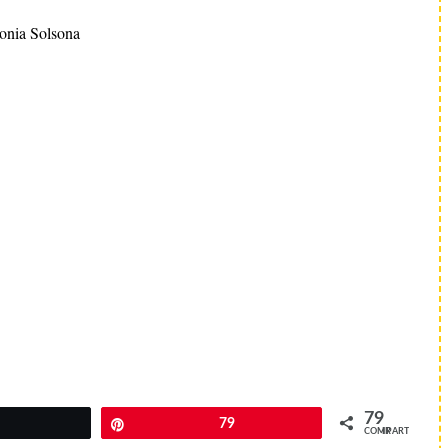
onia Solsona
79
Twittear
Pin
79
COMPARTIR