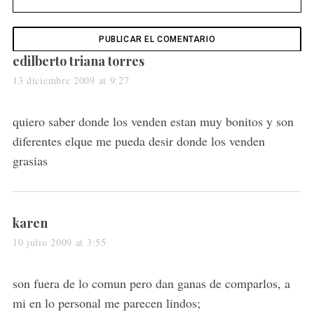
s
edilberto triana torres
a
13 diciembre 2009 at 9:27
y
s
quiero saber donde los venden estan muy bonitos y son
:
diferentes elque me pueda desir donde los venden
grasias
s
karen
a
10 julio 2009 at 3:55
y
s
son fuera de lo comun pero dan ganas de comparlos, a
:
mi en lo personal me parecen lindos;