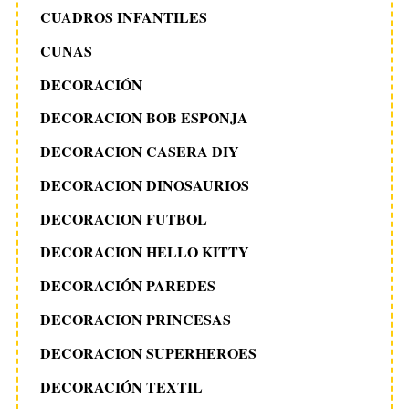
CUADROS INFANTILES
d
a
S
CUNAS
e
s
DECORACIÓN
a
r
DECORACION BOB ESPONJA
c
h
DECORACION CASERA DIY
f
DECORACION DINOSAURIOS
o
r
DECORACION FUTBOL
:
DECORACION HELLO KITTY
DECORACIÓN PAREDES
DECORACION PRINCESAS
DECORACION SUPERHEROES
DECORACIÓN TEXTIL