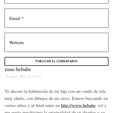
s
rosa-bebabe
a
19 mayo 2012 at 19:17
y
s
Yo decore la habitación de mi hija con un vinilo de tela
:
muy chulo, con dibujos de un circo. Estuve buscando en
varios sitios y al final entre en
http://www.bebabe
. es/ y
me gusto muchísimo la originalidad de su diseños y su