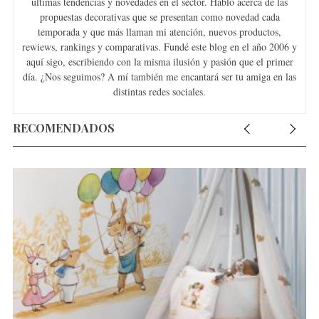
últimas tendencias y novedades en el sector. Hablo acerca de las
propuestas decorativas que se presentan como novedad cada
temporada y que más llaman mi atención, nuevos productos,
rewiews, rankings y comparativas. Fundé este blog en el año 2006 y
aquí sigo, escribiendo con la misma ilusión y pasión que el primer
día. ¿Nos seguimos? A mí también me encantará ser tu amiga en las
distintas redes sociales.
RECOMENDADOS
S
e
a
r
c
h
f
o
r
: