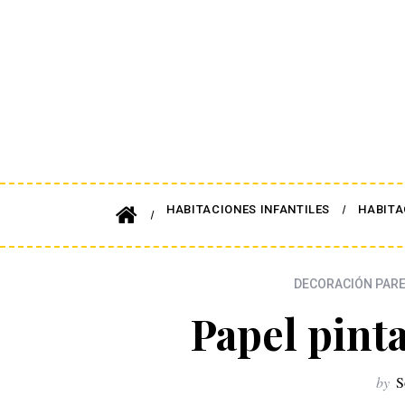
HABITACIONES INFANTILES
HABITA
DECORACIÓN PAR
Papel pint
by
S