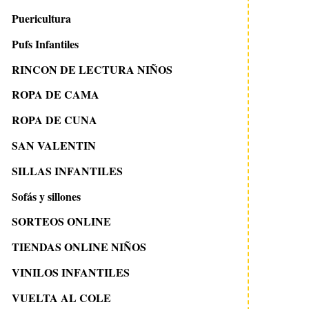
Puericultura
Pufs Infantiles
RINCON DE LECTURA NIÑOS
ROPA DE CAMA
ROPA DE CUNA
9 febrero 2008
10 mayo 2010
SAN VALENTIN
POSTERS DE IMAGENES A
Ishtar Olivera Blo
TAMAÑO NATURAL
ilustraciones y proye
SILLAS INFANTILES
Sofás y sillones
SORTEOS ONLINE
TIENDAS ONLINE NIÑOS
VINILOS INFANTILES
VUELTA AL COLE