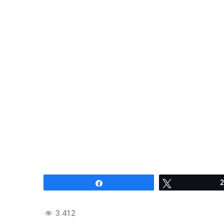
Compartir
Twittear
2
3.412