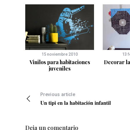
15 noviembre 2010
13 
ca de
Vinilos para habitaciones
Decorar la
os
juveniles
Previous article
Un tipi en la habitación infantil
Deja un comentario