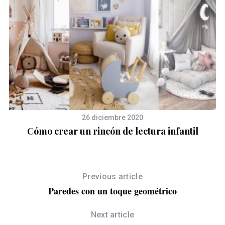
S
e
26 diciembre 2020
a
Cómo crear un rincón de lectura infantil
r
c
h
f
Previous article
o
Paredes con un toque geométrico
r
:
Next article