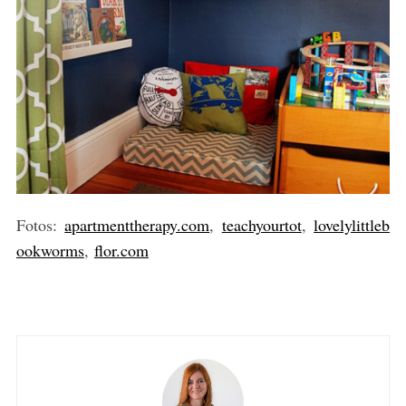
Fotos:
apartmenttherapy.com
,
teachyourtot
,
lovelylittleb
ookworms
,
flor.com