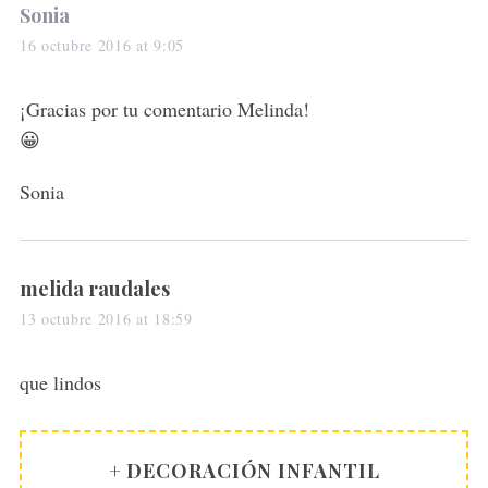
s
Sonia
a
16 octubre 2016 at 9:05
y
s
¡Gracias por tu comentario Melinda!
:
😀
Sonia
s
melida raudales
a
13 octubre 2016 at 18:59
y
s
que lindos
:
+ DECORACIÓN INFANTIL