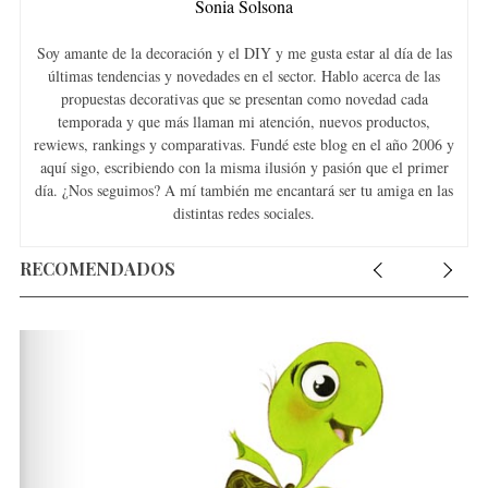
Sonia Solsona
Soy amante de la decoración y el DIY y me gusta estar al día de las
últimas tendencias y novedades en el sector. Hablo acerca de las
propuestas decorativas que se presentan como novedad cada
S
temporada y que más llaman mi atención, nuevos productos,
e
rewiews, rankings y comparativas. Fundé este blog en el año 2006 y
a
aquí sigo, escribiendo con la misma ilusión y pasión que el primer
r
día. ¿Nos seguimos? A mí también me encantará ser tu amiga en las
c
distintas redes sociales.
h
f
RECOMENDADOS
o
r
: