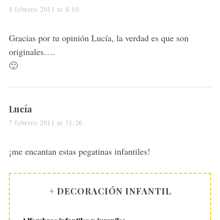
a
8 febrero 2011 at 8:10
y
s
Gracias por tu opinión Lucía, la verdad es que son
:
originales….
🙂
s
Lucía
a
7 febrero 2011 at 11:26
y
s
¡me encantan estas pegatinas infantiles!
:
+ DECORACIÓN INFANTIL