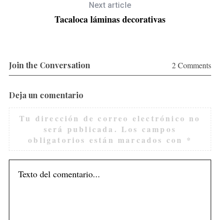
a
Next article
r
Tacaloca láminas decorativas
c
h
f
o
Join the Conversation
2 Comments
r
:
Deja un comentario
Tu dirección de correo electrónico no
será publicada.
Los campos
obligatorios están marcados con
*