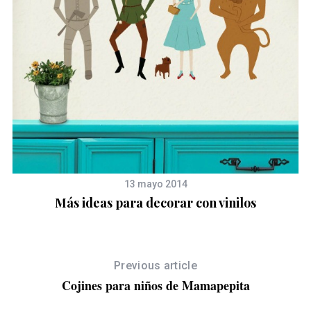
ES
13 mayo 2014
Más ideas para decorar con vinilos
Previous article
Cojines para niños de Mamapepita
S
e