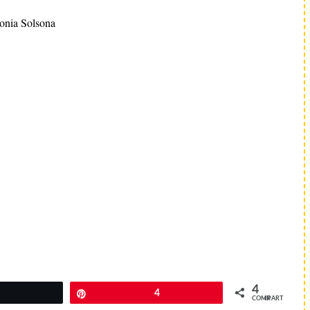
onia Solsona
4
Twittear
Pin
4
COMPARTIR