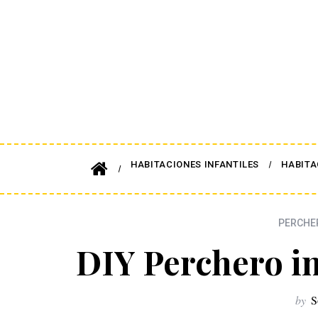
HABITACIONES INFANTILES
HABITA
PERCHER
DIY Perchero in
by
S