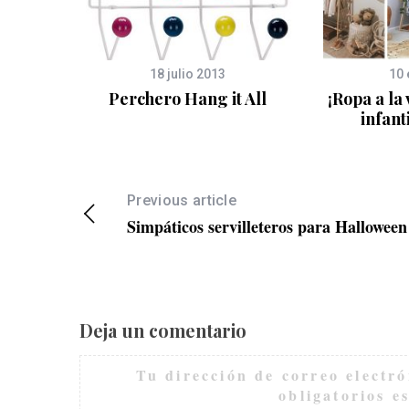
2
18 julio 2013
10 
 pared
Perchero Hang it All
¡Ropa a la
infant
Previous article
Simpáticos servilleteros para Halloween
Deja un comentario
Tu dirección de correo electró
obligatorios 