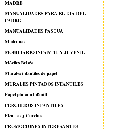
MADRE
MANUALIDADES PARA EL DIA DEL
PADRE
29 junio 2015
19 junio 2012
MANUALIDADES PASCUA
Percheros infantiles con
Percheros de par
forma de Nube
Minicunas
MOBILIARIO INFANTIL Y JUVENIL
Móviles Bebés
Murales infantiles de papel
MURALES PINTADOS INFANTILES
Papel pintado infantil
PERCHEROS INFANTILES
Pizarras y Corchos
PROMOCIONES INTERESANTES