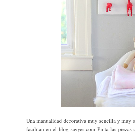
S
e
a
r
c
h
f
o
r
:
Una manualidad decorativa muy sencilla y muy s
facilitan en el blog sayyes.com Pinta las piezas