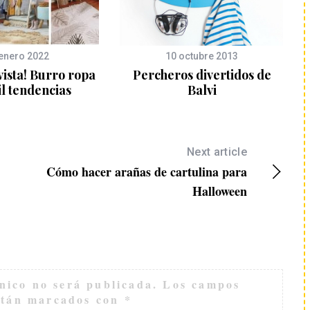
enero 2022
10 octubre 2013
 vista! Burro ropa
Percheros divertidos de
il tendencias
Balvi
Next article
Cómo hacer arañas de cartulina para
Halloween
nico no será publicada.
Los campos
están marcados con
*