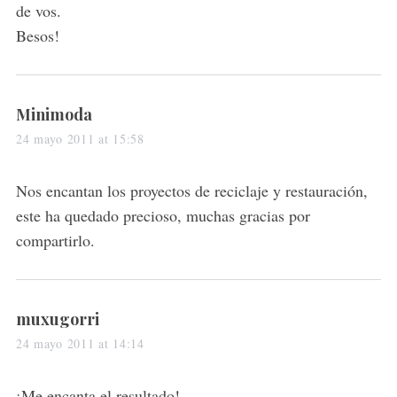
de vos.
Besos!
s
Minimoda
a
24 mayo 2011 at 15:58
y
s
Nos encantan los proyectos de reciclaje y restauración,
:
este ha quedado precioso, muchas gracias por
compartirlo.
s
muxugorri
a
24 mayo 2011 at 14:14
y
s
¡Me encanta el resultado!