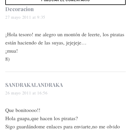
s
Decoracion
a
27 mayo 2011 at 9:35
y
s
¡Hola tesoro! me alegro un montón de leerte, los piratas
:
están haciendo de las suyas, jejejeje…
¡mua!
8)
s
SANDRAKALANDRAKA
a
26 mayo 2011 at 16:56
y
s
Que bonitoooo!!
:
Hola guapa,que hacen los piratas?
Sigo guardándome enlaces para enviarte,no me olvido