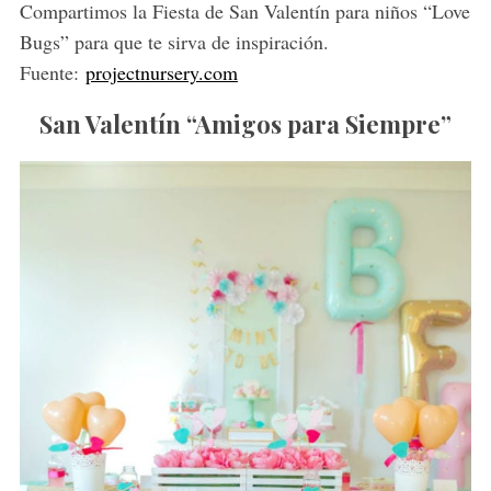
Compartimos la Fiesta de San Valentín para niños “Love
h
Bugs” para que te sirva de inspiración.
f
o
Fuente:
projectnursery.com
r
:
San Valentín “Amigos para Siempre”