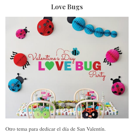
Love Bugs
S
e
a
r
Otro tema para dedicar el día de San Valentín.
c