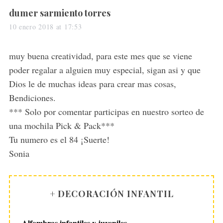
s
dumer sarmiento torres
a
10 enero 2018 at 17:53
y
s
muy buena creatividad, para este mes que se viene
:
poder regalar a alguien muy especial, sigan asi y que
Dios le de muchas ideas para crear mas cosas,
Bendiciones.
*** Solo por comentar participas en nuestro sorteo de
una mochila Pick & Pack***
Tu numero es el 84 ¡Suerte!
Sonia
+ DECORACIÓN INFANTIL
Alfombras infantiles y juveniles