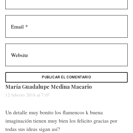
s
María Guadalupe Medina Macario
a
12 febrero 2018 at 7:07
y
s
Un detalle muy bonito los flamencos k buena
:
imaginación tienen muy bien los felicito gracias por
todas sus ideas sigan así?