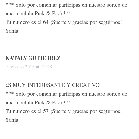
*** Solo por comentar participas en nuestro sorteo de
una mochila Pick & Pack***
Tu numero es el 64 ¡Suerte y gracias por seguirnos!
Sonia
s
NATALY GUTIERREZ
a
9 febrero 2018 at 22:28
y
s
eS MUY INTERESANTE Y CREATIVO
:
*** Solo por comentar participas en nuestro sorteo de
una mochila Pick & Pack***
Tu numero es el 57 ¡Suerte y gracias por seguirnos!
Sonia