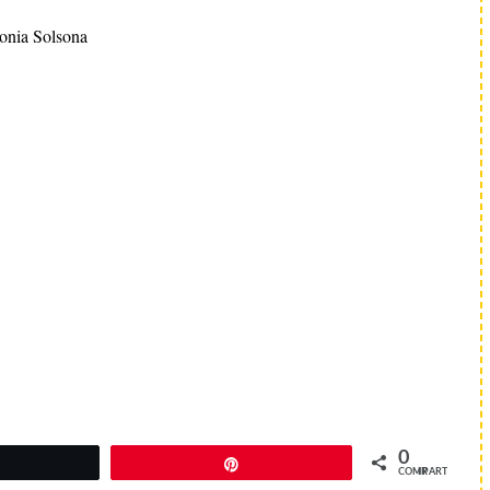
onia Solsona
0
Twittear
Pin
COMPARTIR