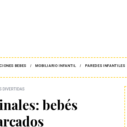
CIONES BEBES
MOBILIARIO INFANTIL
PAREDES INFANTILES
S DIVERTIDAS
inales: bebés
rcados