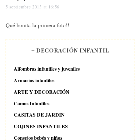
a
5 septiembre 2013 at 16:56
y
s
Qué bonita la primera foto!!
:
+ DECORACIÓN INFANTIL
Alfombras infantiles y juveniles
Armarios infantiles
ARTE Y DECORACIÓN
Camas Infantiles
CASITAS DE JARDIN
COJINES INFANTILES
Consejos bebés y niños