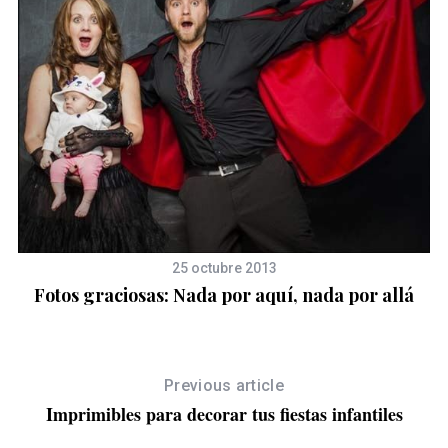
S
e
a
r
c
h
f
o
r
:
25 octubre 2013
Fotos graciosas: Nada por aquí, nada por allá
Previous article
Imprimibles para decorar tus fiestas infantiles